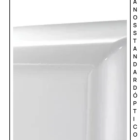
A
N
O
S
S
T
A
N
D
A
R
D
Ó
P
T
I
C
O