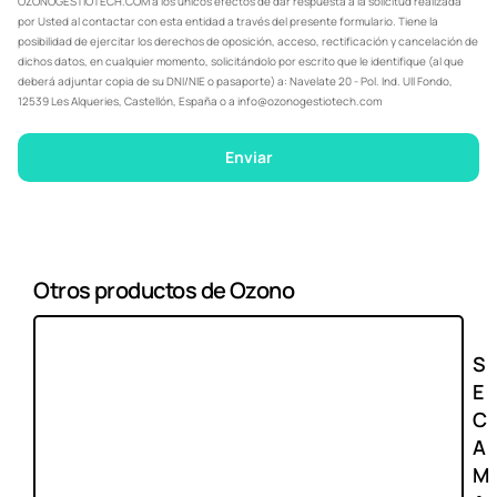
OZONOGESTIOTECH.COM a los únicos efectos de dar respuesta a la solicitud realizada
por Usted al contactar con esta entidad a través del presente formulario. Tiene la
posibilidad de ejercitar los derechos de oposición, acceso, rectificación y cancelación de
dichos datos, en cualquier momento, solicitándolo por escrito que le identifique (al que
deberá adjuntar copia de su DNI/NIE o pasaporte) a: Navelate 20 - Pol. Ind. Ull Fondo,
12539 Les Alqueries, Castellón, España o a info@ozonogestiotech.com
Enviar
Otros productos de Ozono
S
E
C
A
M