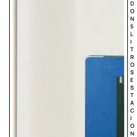
D
O
N
5
L
I
T
R
O
S
E
S
T
A
C
I
O
N