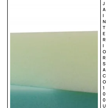
J
A
I
N
T
E
R
I
O
R
S
A
C
O
1
0
0
U