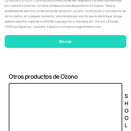
OZONOGESTIOTECH.COM a los únicos efectos de dar respuesta a la solicitud realizada
por Usted al contactar con esta entidad a través del presente formulario. Tiene la
posibilidad de ejercitar los derechos de oposición, acceso, rectificación y cancelación de
dichos datos, en cualquier momento, solicitándolo por escrito que le identifique (al que
deberá adjuntar copia de su DNI/NIE o pasaporte) a: Navelate 20 - Pol. Ind. Ull Fondo,
12539 Les Alqueries, Castellón, España o a info@ozonogestiotech.com
Enviar
Otros productos de Ozono
S
H
O
O
L