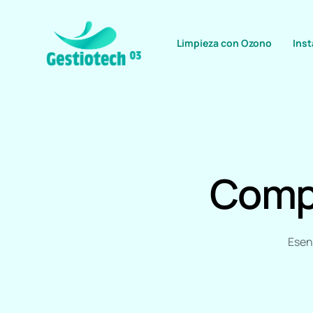
Limpieza con Ozono
Ins
Inst
Ali
Comp
Tra
Hog
Hot
Esenc
Limp
Limp
Trat