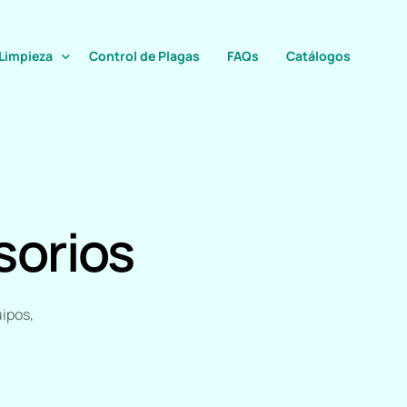
Limpieza
Control de Plagas
FAQs
Catálogos
orios
uipos,
s