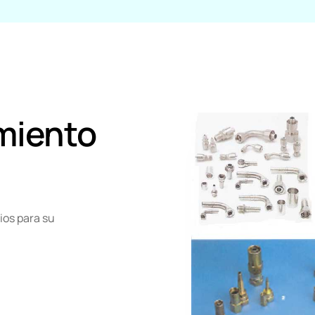
culos y medios de transporte
Alimentaria
miento
ios para su