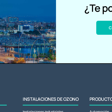
¿Te p
C
INSTALACIONES DE OZONO
PRODUCTOS
Instalaciones industriales
Automoción