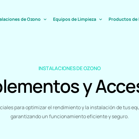
talaciones de Ozono
Equipos de Limpieza
Productos de 
alaciones industriales de ozono
Equipos de Limpieza
Automoción
mentación
Complementos y Accesorios
Hostelería
INSTALACIONES DE OZONO
lementos y Acces
tamiento de aguas
Lavandería
ar y Salud
Industria
eles
Celulosas
iales para optimizar el rendimiento y la instalación de tus eq
ieza en hostelería
Complemento
garantizando un funcionamiento eficiente y seguro.
ieza en lavanderías
Un solo uso
amientos contra la legionella
Limpieza