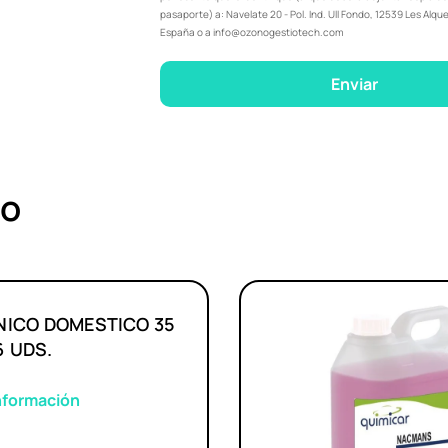
pasaporte) a: Navelate 20 - Pol. Ind. Ull Fondo, 12539 Les Alque
España o a info@ozonogestiotech.com
Enviar
no
NICO DOMESTICO 35
6 UDS.
nformación