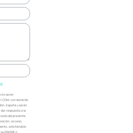
ad
acto serán
H.COM, con domicilio
ellón, España y serán
dar respuesta a la
través del presente
posición, acceso,
ento, solicitándolo
 su DNI/NIE o