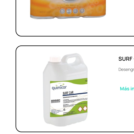
SURF
Desengr
Más i