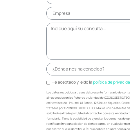
He aceptado y leido la
política de privacid
Los datos recogidos a través del presente formulario de cont
almacenados en los ficheros titularidad de OZONOGESTIOTEC
en Navelate 20 - Pol. Ind. Ull Fondo, 12539 Les Alqueries, Cast
tratados por OZONOGESTIOTECH.COM a los únicos efectos de 
solicitud realizada por Usted al contactar con esta entidad a 
formulario. Tiene la posibilidad de ejercitar los derechos de o
rectificación y cancelación de dichos datos, en cualquier mom
por escrito que le identifique (al que deberá adjuntar copia de