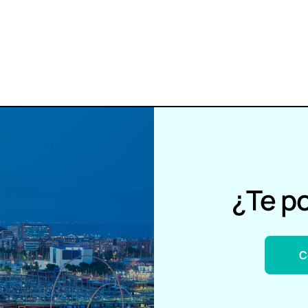
¿Te p
C