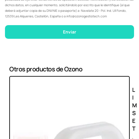
dichos datos, en cualquier momento, solicitándolo por escrito que le identifique (al que
deberá adjuntar copia de su DNI/NIE o pasaporte) a: Navelate 20 - Pol. Ind. Ull Fondo,
12539 Les Alqueries, Castellón, España o a info@ozonogestiotech.com
Enviar
Otros productos de Ozono
L
I
M
S
E
T