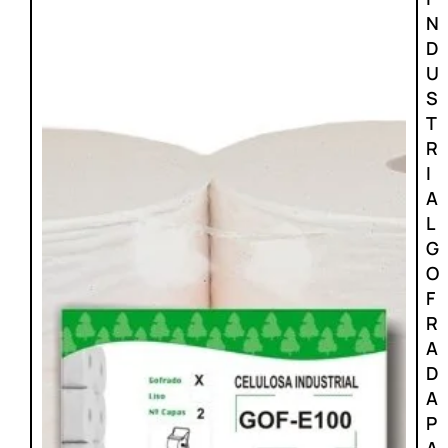
N
D
U
S
T
R
I
A
L
G
O
F
R
A
D
A
P
A