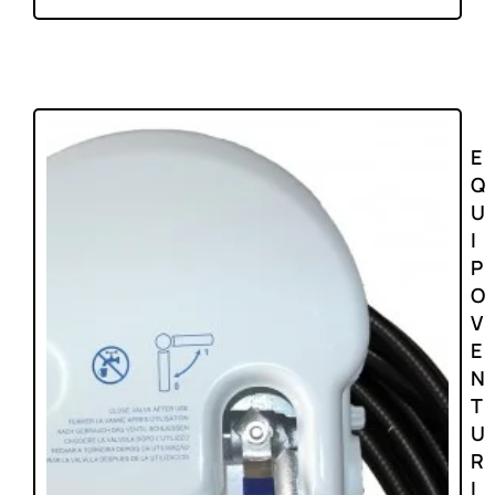
E
Q
U
I
P
O
V
E
N
T
U
R
I