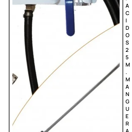
A
C
I
D
O
S
2
5
M
.
M
A
N
G
U
E
R
A