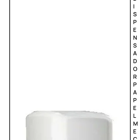
I
S
P
E
N
S
A
D
O
R
P
A
P
E
L
M
E
C