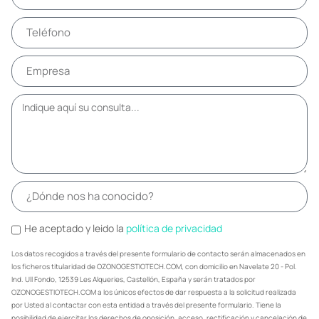
He aceptado y leido la
política de privacidad
Los datos recogidos a través del presente formulario de contacto serán almacenados en
los ficheros titularidad de OZONOGESTIOTECH.COM, con domicilio en Navelate 20 - Pol.
Ind. Ull Fondo, 12539 Les Alqueries, Castellón, España y serán tratados por
OZONOGESTIOTECH.COM a los únicos efectos de dar respuesta a la solicitud realizada
por Usted al contactar con esta entidad a través del presente formulario. Tiene la
posibilidad de ejercitar los derechos de oposición, acceso, rectificación y cancelación de