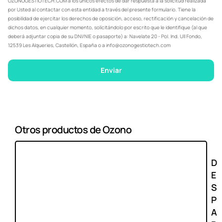
OZONOGESTIOTECH.COM a los únicos efectos de dar respuesta a la solicitud realizada
por Usted al contactar con esta entidad a través del presente formulario. Tiene la
posibilidad de ejercitar los derechos de oposición, acceso, rectificación y cancelación de
dichos datos, en cualquier momento, solicitándolo por escrito que le identifique (al que
deberá adjuntar copia de su DNI/NIE o pasaporte) a: Navelate 20 - Pol. Ind. Ull Fondo,
12539 Les Alqueries, Castellón, España o a info@ozonogestiotech.com
Enviar
Otros productos de Ozono
D
E
S
P
A