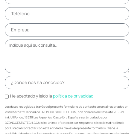
He aceptado y leido la
política de privacidad
Los datos recogidos a través del presente formulario de contacto serán almacenados en
los ficheros titularidad de OZONOGESTIOTECH.COM, con domicilio en Navelate 20 - Pol.
Ind. Ull Fondo, 12539 Les Alqueries, Castellón, España y serán tratados por
OZONOGESTIOTECH.COM a los únicos efectos de dar respuesta a la solicitud realizada
por Usted al contactar con esta entidad a través del presente formulario. Tiene la
posibilidad de ejercitar los derechos de oposición, acceso, rectificación y cancelación de