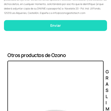
dichos datos, en cualquier momento, solicitándolo por escrito que le identifique (al que
deberá adjuntar copia de su DNI/NIE o pasaporte) a: Navelate 20 - Pol. Ind. Ull Fondo,
12539 Les Alqueries, Castellón, España o a info@ozonogestiotech.com
Enviar
Otros productos de Ozono
G
R
A
S
L
I
M