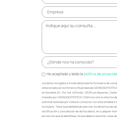
He aceptado y leido la
política de privacid
Los datos recogidos a través del presente formulario de cont
almacenados en los ficheros titularidad de OZONOGESTIOTEC
en Navelate 20 - Pol. Ind. Ull Fondo, 12539 Les Alqueries, Cast
tratados por OZONOGESTIOTECH.COM a los únicos efectos de 
solicitud realizada por Usted al contactar con esta entidad a 
formulario. Tiene la posibilidad de ejercitar los derechos de o
rectificación y cancelación de dichos datos, en cualquier mom
por escrito que le identifique (al que deberá adjuntar copia de