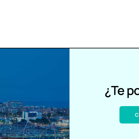
¿Te p
C