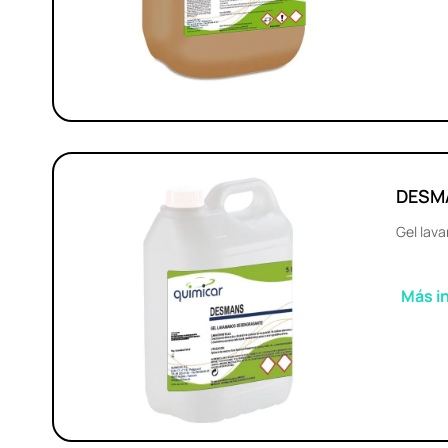
DESM
Gel lav
Más i