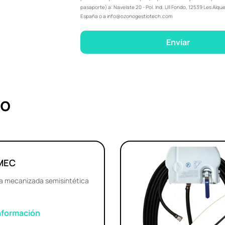
pasaporte) a: Navelate 20 - Pol. Ind. Ull Fondo, 12539 Les Alque
España o a info@ozonogestiotech.com
Enviar
no
MEC
na mecanizada semisintética
nformación