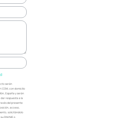
ad
acto serán
H.COM, con domicilio
ellón, España y serán
dar respuesta a la
través del presente
posición, acceso,
ento, solicitándolo
 su DNI/NIE o