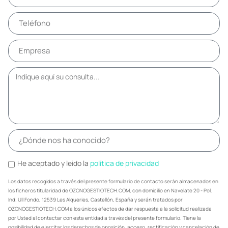
He aceptado y leido la
política de privacidad
Los datos recogidos a través del presente formulario de contacto serán almacenados en
los ficheros titularidad de OZONOGESTIOTECH.COM, con domicilio en Navelate 20 - Pol.
Ind. Ull Fondo, 12539 Les Alqueries, Castellón, España y serán tratados por
OZONOGESTIOTECH.COM a los únicos efectos de dar respuesta a la solicitud realizada
por Usted al contactar con esta entidad a través del presente formulario. Tiene la
posibilidad de ejercitar los derechos de oposición, acceso, rectificación y cancelación de