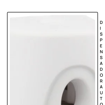
D
I
S
P
E
N
S
A
D
O
R
A
U
T
O