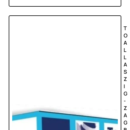
T
O
A
L
L
A
S
Z
I
G
-
Z
A
G
B