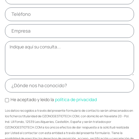
He aceptado y leido la
política de privacidad
Los datos recogidos a través del presente formulario de contacto serán almacenados en
los ficheros titularidad de OZONOGESTIOTECH.COM, con domicilio en Navelate 20 - Pol.
Ind. Ull Fondo, 12539 Les Alqueries, Castellón, España y serán tratados por
OZONOGESTIOTECH.COM a los únicos efectos de dar respuesta a la solicitud realizada
por Usted al contactar con esta entidad a través del presente formulario. Tiene la
posibilidad de ejercitar los derechos de oposición, acceso, rectificación y cancelación de