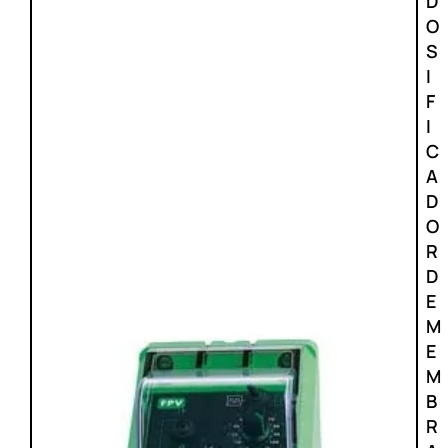
D
O
S
I
F
I
C
A
D
O
R
D
E
M
E
M
B
R