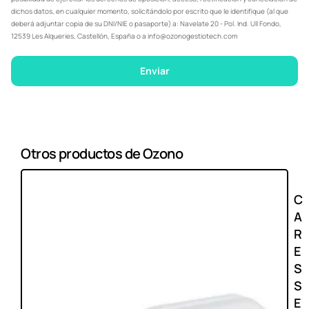
dichos datos, en cualquier momento, solicitándolo por escrito que le identifique (al que
deberá adjuntar copia de su DNI/NIE o pasaporte) a: Navelate 20 - Pol. Ind. Ull Fondo,
12539 Les Alqueries, Castellón, España o a info@ozonogestiotech.com
Enviar
Otros productos de Ozono
C
A
R
E
S
S
E