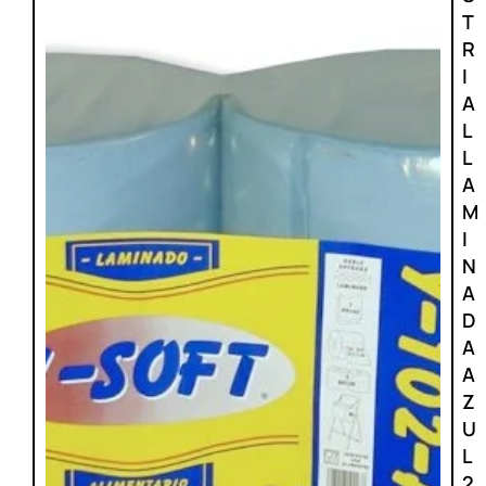
T
R
I
A
L
L
A
M
I
N
A
D
A
A
Z
U
L
2