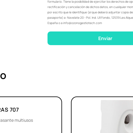
formulario. Tiene la posibilidad de ejercitar los derechos de o
rectificación y cancelación de dichos datos, en cualquier mom
por escrito que le identifique (al que deberá adjuntar copia de
pasaporte) a: Navelate 20 - Pol. Ind. Ull Fondo, 12539 Les Alque
España o a info@ozonogestiotech.com
Enviar
no
RAS 707
asante multiusos