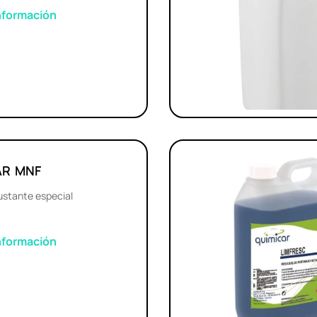
nformación
AR MNF
ustante especial
nformación