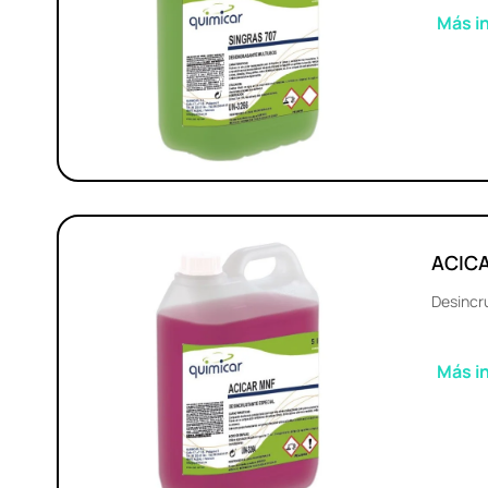
Más i
ACIC
Desincr
Más i