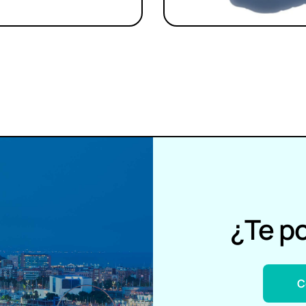
¿Te p
C