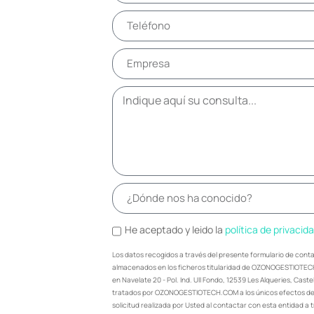
He aceptado y leido la
política de privacid
Los datos recogidos a través del presente formulario de cont
almacenados en los ficheros titularidad de OZONOGESTIOTEC
en Navelate 20 - Pol. Ind. Ull Fondo, 12539 Les Alqueries, Cast
tratados por OZONOGESTIOTECH.COM a los únicos efectos de 
solicitud realizada por Usted al contactar con esta entidad a 