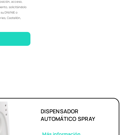
posición, acceso,
ento, solicitándolo
 su DNI/NIE o
ries, Castellón,
DISPENSADOR
AUTOMÁTICO SPRAY
Más información