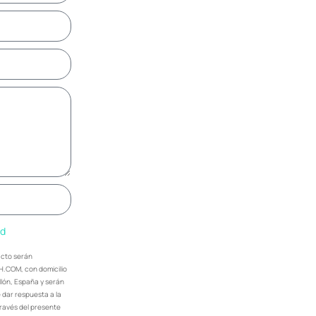
ad
acto serán
H.COM, con domicilio
ellón, España y serán
dar respuesta a la
través del presente